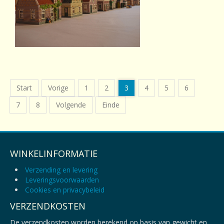
Start
Vorige
1
2
3
4
5
6
7
8
Volgende
Einde
WINKELINFORMATIE
Verzending en levering
Leveringsvoorwaarden
Cookies en privacybeleid
VERZENDKOSTEN
De verzendkosten worden berekend op basis van gewicht en