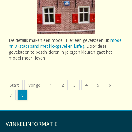
De details maken een model. Hier een gevelsteen uit
model
nr. 3 (stadspand met klokgevel en luifel)
. Door deze
gevelsteen te beschilderen in je eigen kleuren gaat het
model meer "leven".
Start
Vorige
1
2
3
4
5
6
7
8
WINKELINFORMATIE